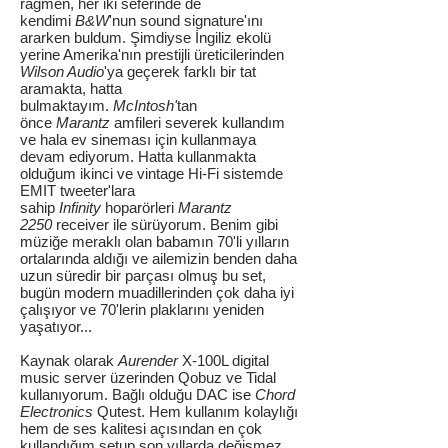
rağmen, her iki seferinde de
kendimi
B&W
'nun sound signature'ını
ararken buldum. Şimdiyse İngiliz ekolü
yerine Amerika'nın prestijli üreticilerinden
Wilson Audio
'ya geçerek farklı bir tat
aramakta, hatta
bulmaktayım.
McIntosh'
tan
önce
Marantz
amfileri severek kullandım
ve hala ev sineması için kullanmaya
devam ediyorum. Hatta kullanmakta
olduğum ikinci ve vintage Hi-Fi sistemde
EMIT tweeter'lara
sahip
Infinity
hoparörleri
Marantz
2250
receiver ile sürüyorum. Benim gibi
müziğe meraklı olan babamın 70'li yılların
ortalarında aldığı ve ailemizin benden daha
uzun süredir bir parçası olmuş bu set,
bugün modern muadillerinden çok daha iyi
çalışıyor ve 70'lerin plaklarını yeniden
yaşatıyor...
Kaynak olarak
Aurender
X-100L digital
music server üzerinden Qobuz ve Tidal
kullanıyorum. Bağlı olduğu DAC ise
Chord
Electronics
Qutest. Hem kullanım kolaylığı
hem de ses kalitesi açısından en çok
kullandığım setup son yıllarda değişmez