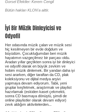
Gorsel Efektler: Kerem Cengil
Bütün hakları KLON'a aittir.
İyi Bir Müzik Dinleyicisi ve
Odyofil
Her odasında müzik çalan ve müzik sesi
hiç kesilmeyen bir evde doğdum ve
büyüdüm. Çocukluğumdan beri müzik
hayatımın vazgeçilmez bir parçası oldu.
Aradan yıllar geçtikten sonra iyi bir dinleyici
ve odyofil olarak en büyük zevkim ve
hobim müzik dinlemek. Bir yandan daha iyi
sesi ararken, diğer taraftan da CD, plak
koleksiyonu ve dijital medya arşivi
yapmaya devam ediyorum. Tabii, yeni
gruplar keşfetmek, araştırmak ve playlist
hazırlamak (eskiden kaset çekmekti,
sonra CD basmaya dönüştü, şimdi de
online playlistler olarak devam ediyor)
zevk aldığım aktivitelerden...