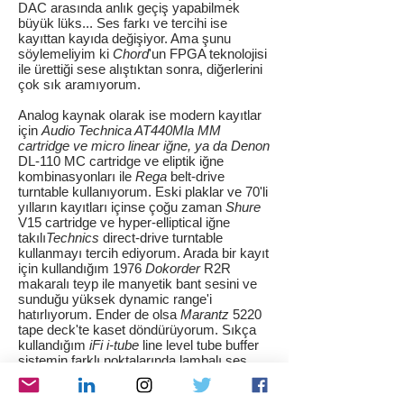
DAC arasında anlık geçiş yapabilmek
büyük lüks... Ses farkı ve tercihi ise
kayıttan kayıda değişiyor. Ama şunu
söylemeliyim ki
Chord
'un FPGA teknolojisi
ile ürettiği sese alıştıktan sonra, diğerlerini
çok sık aramıyorum.
Analog kaynak olarak ise modern kayıtlar
için
Audio Technica AT440Mla MM
cartridge ve micro linear iğne, ya da Denon
DL-110 MC cartridge ve eliptik iğne
kombinasyonları ile
Rega
belt-drive
turntable kullanıyorum. Eski plaklar ve 70'li
yılların kayıtları içinse çoğu zaman
Shure
V15 cartridge ve hyper-elliptical iğne
takılı
Technics
direct-drive turntable
kullanmayı tercih ediyorum. Arada bir kayıt
için kullandığım 1976
Dokorder
R2R
makaralı teyp ile manyetik bant sesini ve
sunduğu yüksek dynamic range'i
hatırlıyorum. Ender de olsa
Marantz
5220
tape deck'te kaset döndürüyorum. Sıkça
kullandığım
iFi i-tube
line level tube buffer
sistemin farklı noktalarında lambalı ses
almamı sağlayarak değişik denemelerin
önünü açıyor. Dijital kaynaklarla ve farklı