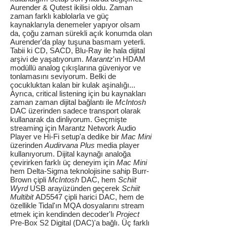
Aurender & Qutest ikilisi oldu. Zaman
zaman farklı kablolarla ve güç
kaynaklarıyla denemeler yapıyor olsam
da, çoğu zaman sürekli açık konumda olan
Aurender'da play tuşuna basmam yeterli.
Tabii ki CD, SACD, Blu-Ray ile hala dijital
arşivi de yaşatıyorum.
Marantz
'ın HDAM
modüllü analog çıkışlarına güveniyor ve
tonlamasını seviyorum. Belki de
çocukluktan kalan bir kulak aşinalığı...
Ayrıca, critical listening için bu kaynakları
zaman zaman dijital bağlantı ile
McIntosh
DAC üzerinden sadece transport olarak
kullanarak da dinliyorum. Geçmişte
streaming için Marantz Network Audio
Player ve Hi-Fi setup'a dedike bir
Mac Mini
üzerinden
Audirvana Plus
media player
kullanıyorum. Dijital kaynağı analoğa
çevirirken farklı üç deneyim için
Mac Mini
hem Delta-Sigma teknolojisine sahip Burr-
Brown çipli
McIntosh
DAC, hem
Schiit
Wyrd
USB arayüzünden geçerek
Schiit
Multibit
AD5547 çipli harici DAC, hem de
özellikle Tidal'ın MQA dosyalarını stream
etmek için kendinden decoder'lı
Project
Pre-Box S2 Digital (DAC)'a bağlı. Üç farklı