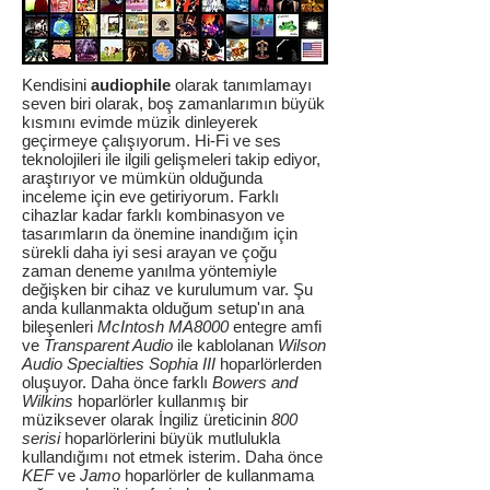
Kendisini
audiophile
olarak tanımlamayı
seven biri olarak, boş zamanlarımın büyük
kısmını evimde müzik dinleyerek
geçirmeye çalışıyorum. Hi-Fi ve ses
teknolojileri ile ilgili gelişmeleri takip ediyor,
araştırıyor ve mümkün olduğunda
inceleme için eve getiriyorum. Farklı
cihazlar kadar farklı kombinasyon ve
tasarımların da önemine inandığım için
sürekli daha iyi sesi arayan ve çoğu
zaman deneme yanılma yöntemiyle
değişken bir cihaz ve kurulumum var. Şu
anda kullanmakta olduğum setup'ın ana
bileşenleri
McIntosh MA8000
entegre amfi
ve
Transparent Audio
ile kablolanan
Wilson
Audio Specialties Sophia III
hoparlörlerden
oluşuyor. Daha önce farklı
Bowers and
Wilkins
hoparlörler kullanmış bir
müziksever olarak İngiliz üreticinin
800
serisi
hoparlörlerini büyük mutlulukla
kullandığımı not etmek isterim. Daha önce
KEF
ve
Jamo
hoparlörler de kullanmama