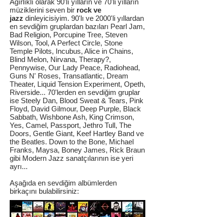
Ağırlıklı olarak 90'lı yılların ve 70'li yılların
müziklerini seven bir
rock ve
jazz
dinleyicisiyim. 90'lı ve 2000'li yıllardan
en sevdiğim gruplardan bazıları Pearl Jam,
Bad Religion, Porcupine Tree, Steven
Wilson, Tool, A Perfect Circle, Stone
Temple Pilots, Incubus, Alice in Chains,
Blind Melon, Nirvana, Therapy?,
Pennywise, Our Lady Peace, Radiohead,
Guns N' Roses, Transatlantic, Dream
Theater, Liquid Tension Experiment, Opeth,
Riverside... 70'lerden en sevdiğim gruplar
ise Steely Dan, Blood Sweat & Tears, Pink
Floyd, David Gilmour, Deep Purple, Black
Sabbath, Wishbone Ash, King Crimson,
Yes, Camel, Passport, Jethro Tull, The
Doors, Gentle Giant, Keef Hartley Band ve
the Beatles. Down to the Bone, Michael
Franks, Maysa, Boney James, Rick Braun
gibi Modern Jazz sanatçılarının ise yeri
ayrı...
Aşağıda en sevdiğim albümlerden
birkaçını bulabilirsiniz: