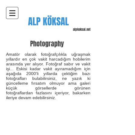
ALP KÖKSAL
alpkoksal.net
Photography
Amatör olarak fotoğrafçılıkla uğraşmak
yıllardır en çok vakit harcadığım hobilerim
arasında yer alıyor. Fotoğraf sabır ve vakit
işi... Eskisi kadar vakit ayıramadığım için
aşağıda 2000'li yıllarda çektiğim bazı
fotoğrafları bulabilirsiniz, ne yazık ki
güncelleme fırsatım olmuyor ama galeri
küçük görsellerde görünen
fotoğraflardan fazlasını içeriyor, bakarken
ileriye devam edebilirsiniz.