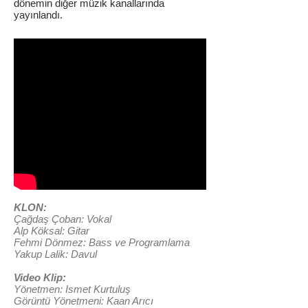
dönemin diğer müzik kanallarında
yayınlandı.
KLON:
Çağdaş Çoban: Vokal
Alp Köksal: Gitar
Fehmi Dönmez: Bass ve Programlama
Yakup Lalik: Davul
Video Klip:
Yönetmen: Ismet Kurtuluş
Görüntü Yönetmeni: Kaan Arıcı